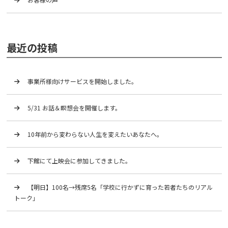
最近の投稿
事業所様向けサービスを開始しました。
5/31 お話＆瞑想会を開催します。
10年前から変わらない人生を変えたいあなたへ。
下館にて上映会に参加してきました。
【明日】100名→残席5名「学校に行かずに育った若者たちのリアル
トーク」