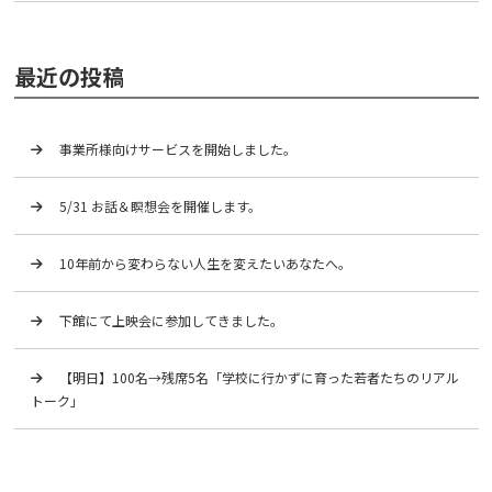
最近の投稿
事業所様向けサービスを開始しました。
5/31 お話＆瞑想会を開催します。
10年前から変わらない人生を変えたいあなたへ。
下館にて上映会に参加してきました。
【明日】100名→残席5名「学校に行かずに育った若者たちのリアル
トーク」