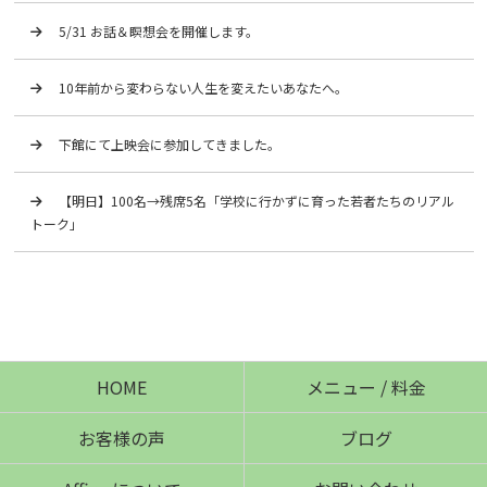
5/31 お話＆瞑想会を開催します。
10年前から変わらない人生を変えたいあなたへ。
下館にて上映会に参加してきました。
【明日】100名→残席5名「学校に行かずに育った若者たちのリアル
トーク」
HOME
メニュー / 料金
お客様の声
ブログ